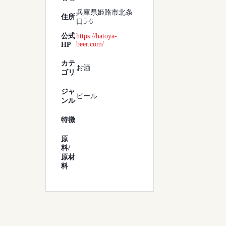
兵庫県姫路市北条
住所
口5-6
公式
https://hatoya-
beer.com/
HP
カテ
お酒
ゴリ
ジャ
ビール
ンル
特徴
原
料/
原材
料