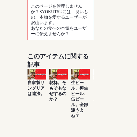
このページを管理しません
か？SYOKUTSUには、良いも
の、本物を愛するユーザーが
沢山います。
あなたの食への本気をユーザ
ーに伝えませんか？
このアイテムに関する
記事
自家製サ
乾杯。そ
生ビー
水は飲め
お酒は百
ングリア
もそもな
ル、樽生
ないけ
薬の長と
は違法。
ぜするの
ビール、
ど、ビー
よく言っ
か？
缶ビー
ルがたく
たもんだ
ル。全部
さん飲め
違うよ
る理由知
ね？
ってい
る？