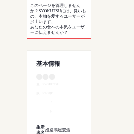
このページを管理しません
か？SYOKUTSUには、良いも
の、本物を愛するユーザーが
沢山います。
あなたの食への本気をユーザ
ーに伝えませんか？
基本情報
直
SYOKUTSU
EC
販
STORE
サ
イ
ト
生産
姫路鳩屋麦酒
者名