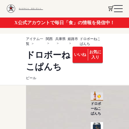
食の好奇心を、資産に変える。
X公式アカウントで毎日「食」の情報を発信中！
アイテム一
関西
兵庫県
姫路市
ドロボーねこ
覧
ぱんち
お気に
ドロボーね
いいね
入り
こぱんち
ビール
ドロボ
ーねこ
ぱんち