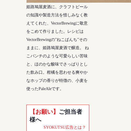
姫路鳩屋麦酒に、クラフトビール
の知識や製造方法を惜しみなく教
えてくれた、VectorBrewingに敬意
をこめて作りました。レシピは
VectorBrewingの”ねこぱんち”その
ままに、姫路鳩屋麦酒で醸造。 ね
こパンチのような可愛らしい苦味
と、ほのかな酸味でさっぱりとし
た飲み口。柑橘を思わせる爽やか
なホップの香りが特徴の、小麦を
使ったPaleAleです。
【お願い】
ご担当者
様へ
SYOKUTSU広告とは？