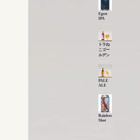
Egret
IPA
トラね
こゴー
ルデン
PALE
ALE
Rainbow
Shot