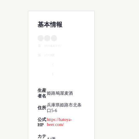
基本情報
直
SYOKUTSU
EC
販
STORE
サ
イ
ト
生産
姫路鳩屋麦酒
者名
兵庫県姫路市北条
住所
口5-6
公式
https://hatoya-
beer.com/
HP
カテ