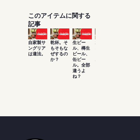
このアイテムに関する
記事
自家製サ
乾杯。そ
生ビー
水は飲め
お酒は百
ングリア
もそもな
ル、樽生
ないけ
薬の長と
は違法。
ぜするの
ビール、
ど、ビー
よく言っ
か？
缶ビー
ルがたく
たもんだ
ル。全部
さん飲め
違うよ
る理由知
ね？
ってい
る？