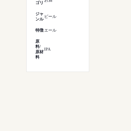
お酒
ゴリ
ジャ
ビール
ンル
特徴
エール
原
料/
IPA
原材
料