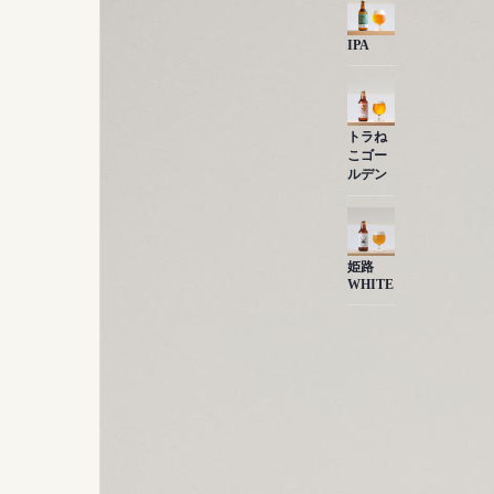
IPA
トラね
こゴー
ルデン
姫路
WHITE