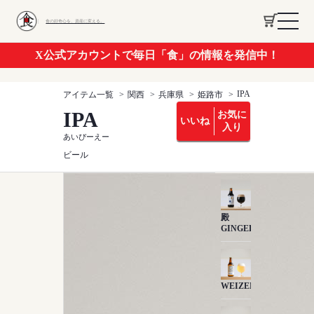
食の好奇心を、資産に変える。
X公式アカウントで毎日「食」の情報を発信中！
IPA
アイテム一覧
関西
兵庫県
姫路市
IPA
お気に
いいね
入り
あいぴーえー
ビール
殿
GINGER
WEIZEN