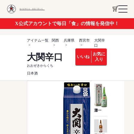
食の好奇心を、資産に変える。
X公式アカウントで毎日「食」の情報を発信中！
アイテム一覧
関西
兵庫県
西宮市
大関辛
口
お気に
大関辛口
いいね
入り
おおぜきからくち
日本酒
灘一