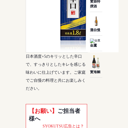
寳娘特
撰酒
灘自慢
金鷹
日本酒度+5のキリッとした辛口
で、すっきりとしたキレを感じる
寳海鯛
味わいに仕上げています。ご家庭
でご自慢の料理と共にお楽しみく
ださい。
【お願い】
ご担当者
様へ
SYOKUTSU広告とは？