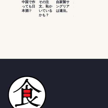
中国で作
その注
自家製サ
水は飲め
お酒は百
っても日
文、恥か
ングリア
ないけ
薬の長と
本酒!?
いている
は違法。
ど、ビー
よく言っ
かも？
ルがたく
たもんだ
さん飲め
る理由知
ってい
る？