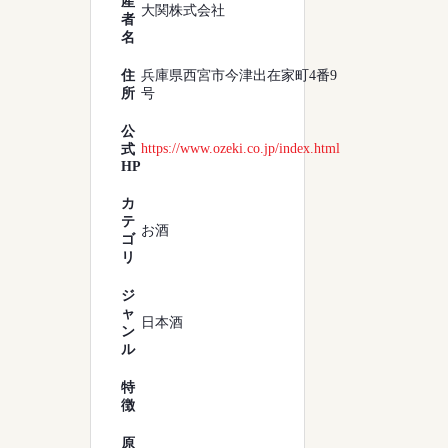
産
大関株式会社
者
名
住
兵庫県西宮市今津出在家町4番9
所
号
公
https://www.ozeki.co.jp/index.html
式
HP
カ
テ
お酒
ゴ
リ
ジ
ャ
日本酒
ン
ル
特
徴
原