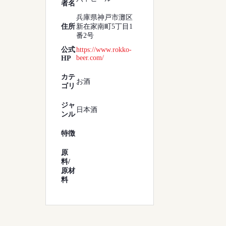
者名
兵庫県神戸市灘区
住所
新在家南町5丁目1
番2号
公式
https://www.rokko-
beer.com/
HP
カテ
お酒
ゴリ
ジャ
日本酒
ンル
特徴
原
料/
原材
料