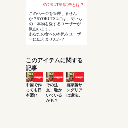
SYOKUTSU広告とは？
このページを管理しません
か？SYOKUTSUには、良いも
の、本物を愛するユーザーが
沢山います。
あなたの食への本気をユーザ
ーに伝えませんか？
このアイテムに関する
記事
中国で作
その注
自家製サ
水は飲め
お酒は百
っても日
文、恥か
ングリア
ないけ
薬の長と
本酒!?
いている
は違法。
ど、ビー
よく言っ
かも？
ルがたく
たもんだ
さん飲め
る理由知
ってい
る？