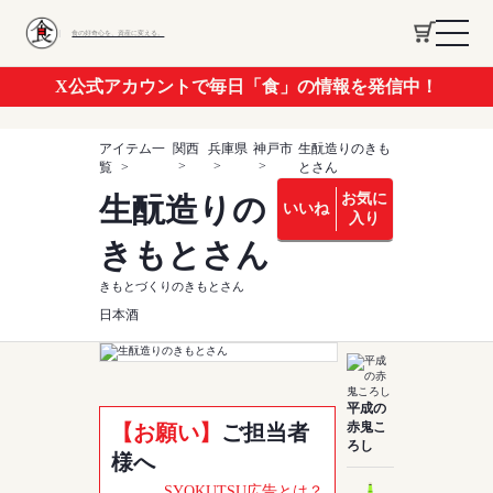
食の好奇心を、資産に変える。
X公式アカウントで毎日「食」の情報を発信中！
アイテム一
関西
兵庫県
神戸市
生酛造りのきも
覧
とさん
お気に
生酛造りの
いいね
入り
きもとさん
きもとづくりのきもとさん
日本酒
平成の
赤鬼こ
【お願い】
ご担当者
ろし
様へ
SYOKUTSU広告とは？