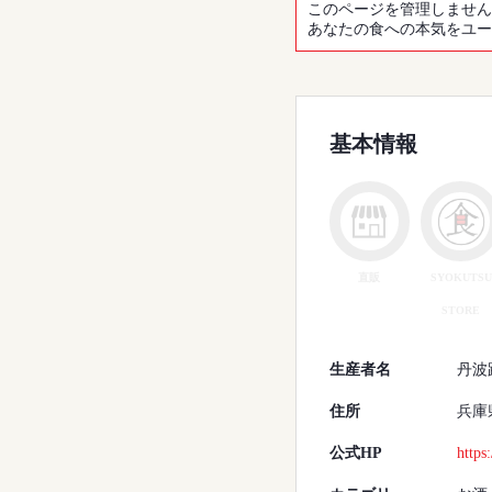
このページを管理しません
あなたの食への本気をユー
基本情報
SYOKUTSU
直販
STORE
生産者名
丹波
住所
兵庫
公式HP
https: