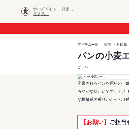
食の好奇心を、資産に
変える。
アイテム一覧
関西
兵庫県
パンの小麦
ビール
廃棄されるパンを原料の一
ろやかな味わいです。アメ
な柑橘系の香りがたっぷり
【お願い】
ご担当