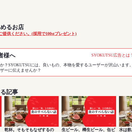
しめるお店
提供ください。(採用で100stプレゼント)
者様へ
SYOKUTSU広告とは
か？SYOKUTSUには、良いもの、本物を愛するユーザーが沢山います
ザーに伝えませんか？
する記事
乾杯。そもそもなぜするの
生ビール、樽生ビール、缶ビ
水は飲