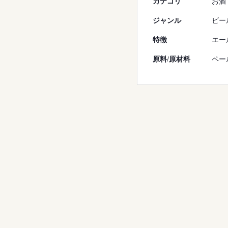
カテゴリ
お酒
ジャンル
ビー
特徴
エー
原料/原材料
ペー