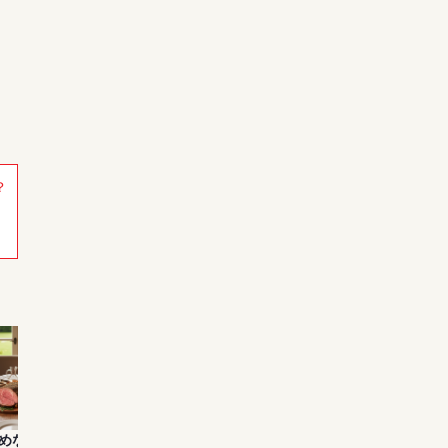
？
。
めないけど、ビールが
お酒は百薬の長とよく言った