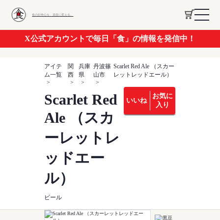
食の好奇心を、資産に変える。
X公式アカウントで毎日「食」の情報を発信中！
アイテ
関
兵庫
丹波篠
Scarlet Red Ale （スカー
ム一覧
西
県
山市
レットレッドエール）
Scarlet Red
お気に
いいね
入り
Ale （スカ
ーレットレ
ッドエー
ル）
ビール