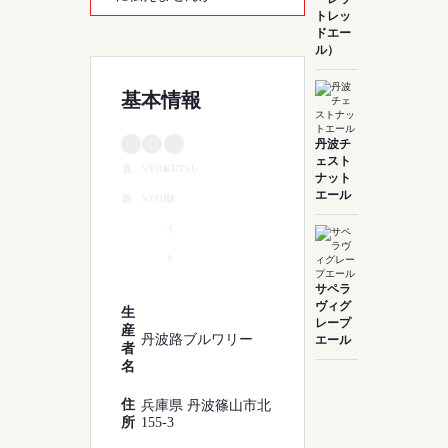
トレッ
ドエー
ル）
基本情報
丹波チ
ェスト
直
SYOKUTSU
EC
ナット
エール
販
STORE
サ
イ
ト
サペラ
ヴィグ
生
レープ
産
丹波路ブルワリー
エール
者
名
住
兵庫県 丹波篠山市北
所
155-3