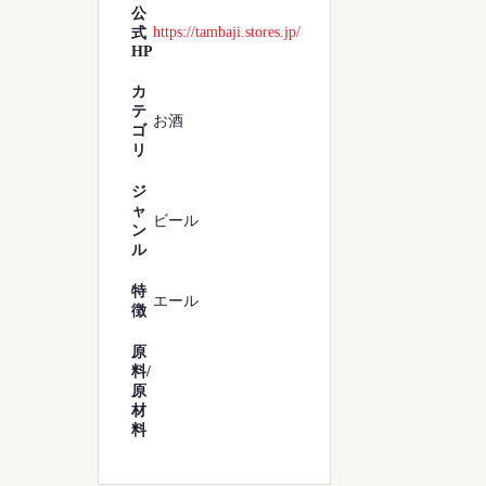
公
https://tambaji.stores.jp/
式
HP
カ
テ
お酒
ゴ
リ
ジ
ャ
ビール
ン
ル
特
エール
徴
原
料/
原
材
料