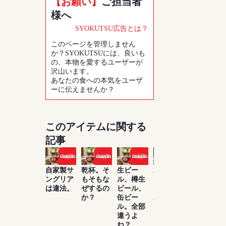
【お願い】
ご担当者
様へ
SYOKUTSU広告とは？
このページを管理しません
か？SYOKUTSUには、良いも
の、本物を愛するユーザーが
沢山います。
あなたの食への本気をユーザ
ーに伝えませんか？
このアイテムに関する
記事
自家製サ
乾杯。そ
生ビー
水は飲め
お酒は百
ングリア
もそもな
ル、樽生
ないけ
薬の長と
は違法。
ぜするの
ビール、
ど、ビー
よく言っ
か？
缶ビー
ルがたく
たもんだ
ル。全部
さん飲め
違うよ
る理由知
ね？
ってい