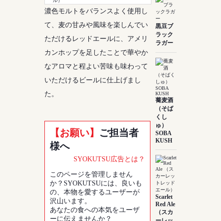
濃色モルトをバランスよく使用し
て、麦の甘みや風味を楽しんでい
黒豆ブ
ラック
ただけるレッドエールに、アメリ
ラガー
カンホップを足したことで華やか
なアロマと程よい苦味も味わって
いただけるビールに仕上げまし
た。
蕎麦酒
（そば
くし
ゅ）
【お願い】
ご担当者
SOBA
KUSH
様へ
SYOKUTSU広告とは？
このページを管理しません
か？SYOKUTSUには、良いも
の、本物を愛するユーザーが
Scarlet
沢山います。
Red Ale
あなたの食への本気をユーザ
（スカ
ーに伝えませんか？
ーレッ