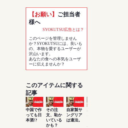
【お願い】
ご担当者
様へ
SYOKUTSU広告とは？
このページを管理しません
か？SYOKUTSUには、良いも
の、本物を愛するユーザーが
沢山います。
あなたの食への本気をユーザ
ーに伝えませんか？
このアイテムに関する
記事
中国で作
その注
自家製サ
水は飲め
お酒は百
っても日
文、恥か
ングリア
ないけ
薬の長と
本酒!?
いている
は違法。
ど、ビー
よく言っ
かも？
ルがたく
たもんだ