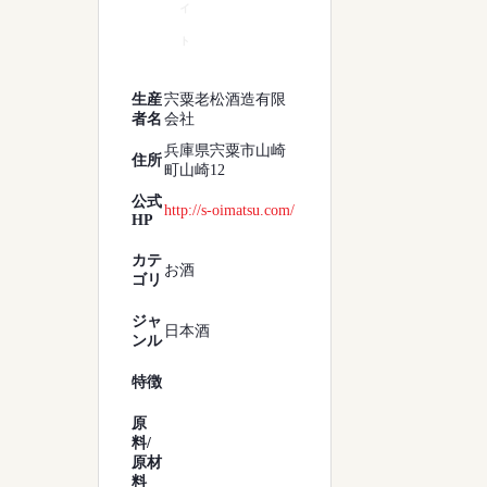
イ
ト
生産
宍粟老松酒造有限
者名
会社
兵庫県宍粟市山崎
住所
町山崎12
公式
http://s-oimatsu.com/
HP
カテ
お酒
ゴリ
ジャ
日本酒
ンル
特徴
原
料/
原材
料