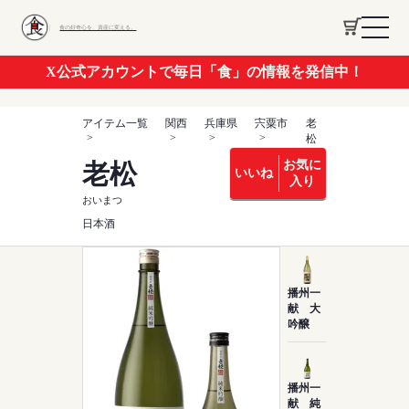
食の好奇心を、資産に変える。
X公式アカウントで毎日「食」の情報を発信中！
アイテム一覧
関西
兵庫県
宍粟市
老
松
お気に
老松
いいね
入り
おいまつ
日本酒
播州一
献 大
吟醸
播州一
献 純