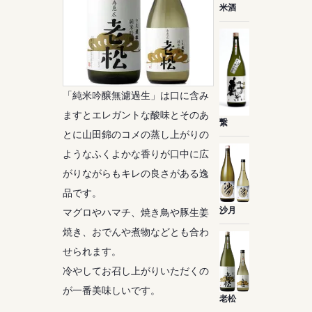
米酒
「純米吟醸無濾過生」は口に含み
ますとエレガントな酸味とそのあ
繋
とに山田錦のコメの蒸し上がりの
ようなふくよかな香りが口中に広
がりながらもキレの良さがある逸
品です。
沙月
マグロやハマチ、焼き鳥や豚生姜
焼き、おでんや煮物などとも合わ
せられます。
冷やしてお召し上がりいただくの
が一番美味しいです。
老松